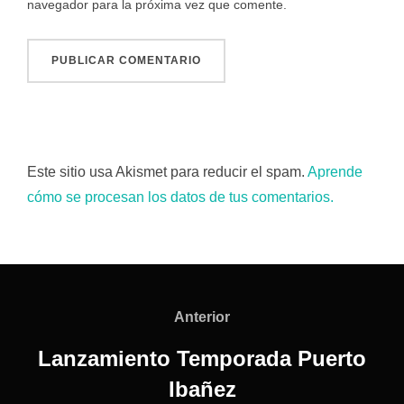
navegador para la próxima vez que comente.
Este sitio usa Akismet para reducir el spam.
Aprende
cómo se procesan los datos de tus comentarios.
Navegación
de
Anterior
Anterior
entradas
Lanzamiento Temporada Puerto
Ibañez